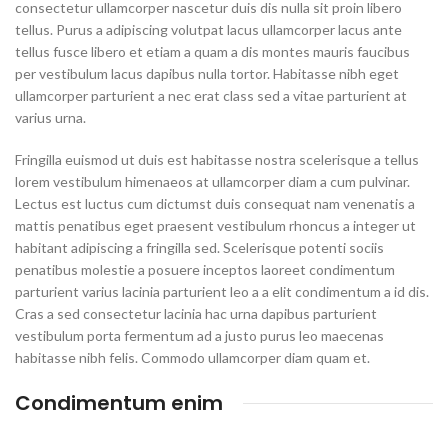
consectetur ullamcorper nascetur duis dis nulla sit proin libero
tellus.
Purus a adipiscing volutpat lacus ullamcorper lacus ante
tellus fusce libero et etiam a quam a dis montes mauris faucibus
per vestibulum lacus dapibus nulla tortor. Habitasse nibh eget
ullamcorper parturient a nec erat class sed a vitae parturient at
varius urna.
Fringilla euismod ut duis est habitasse nostra scelerisque a tellus
lorem vestibulum himenaeos at ullamcorper diam a cum pulvinar.
Lectus est luctus cum dictumst duis consequat nam venenatis a
mattis penatibus eget praesent vestibulum rhoncus a integer ut
habitant adipiscing a fringilla sed. Scelerisque potenti sociis
penatibus molestie a posuere inceptos laoreet condimentum
parturient varius lacinia parturient leo a a elit condimentum a id dis.
Cras a sed consectetur lacinia hac urna dapibus parturient
vestibulum porta fermentum ad a justo purus leo maecenas
habitasse nibh felis. Commodo ullamcorper diam quam et.
Condimentum enim