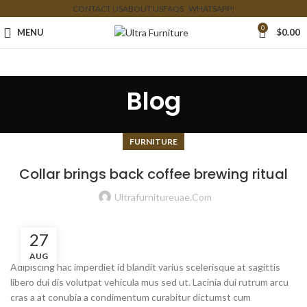
CONTACT US
ABOUT US
FAQS
WHATSAPP!
0
MENU
$
0.00
Blog
FURNITURE
Collar brings back coffee brewing ritual
Ultrafurnitureuae.com
27
AUG
Adipiscing hac imperdiet id blandit varius scelerisque at sagittis
libero dui dis volutpat vehicula mus sed ut. Lacinia dui rutrum arcu
cras a at conubia a condimentum curabitur dictumst cum