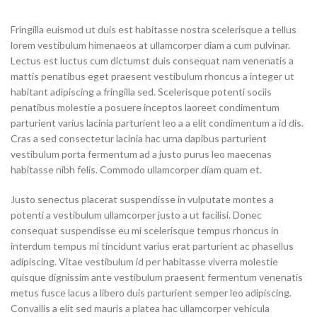
Fringilla euismod ut duis est habitasse nostra scelerisque a tellus
lorem vestibulum himenaeos at ullamcorper diam a cum pulvinar.
Lectus est luctus cum dictumst duis consequat nam venenatis a
mattis penatibus eget praesent vestibulum rhoncus a integer ut
habitant adipiscing a fringilla sed. Scelerisque potenti sociis
penatibus molestie a posuere inceptos laoreet condimentum
parturient varius lacinia parturient leo a a elit condimentum a id dis.
Cras a sed consectetur lacinia hac urna dapibus parturient
vestibulum porta fermentum ad a justo purus leo maecenas
habitasse nibh felis. Commodo ullamcorper diam quam et.
Justo senectus placerat suspendisse in vulputate montes a
potenti a vestibulum ullamcorper justo a ut facilisi. Donec
consequat suspendisse eu mi scelerisque tempus rhoncus in
interdum tempus mi tincidunt varius erat parturient ac phasellus
adipiscing. Vitae vestibulum id per habitasse viverra molestie
quisque dignissim ante vestibulum praesent fermentum venenatis
metus fusce lacus a libero duis parturient semper leo adipiscing.
Convallis a elit sed mauris a platea hac ullamcorper vehicula