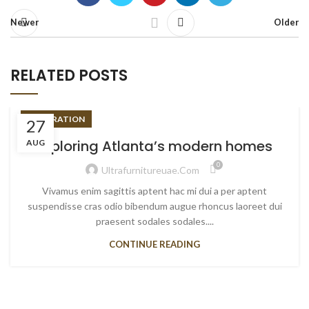
Newer
Older
RELATED POSTS
DECORATION
27
Exploring Atlanta’s modern homes
AUG
0
Ultrafurnitureuae.com
Vivamus enim sagittis aptent hac mi dui a per aptent
suspendisse cras odio bibendum augue rhoncus laoreet dui
praesent sodales sodales....
CONTINUE READING