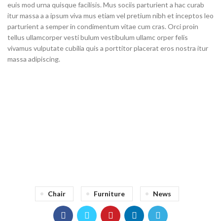
euis mod urna quisque facilisis. Mus sociis parturient a hac curab
itur massa a a ipsum viva mus etiam vel pretium nibh et inceptos leo
parturient a semper in condimentum vitae cum cras. Orci proin
tellus ullamcorper vesti bulum vestibulum ullamc orper felis
vivamus vulputate cubilia quis a porttitor placerat eros nostra itur
massa adipiscing.
71 Pilgrim Avenue
Chevy Chase,
MD 20815
Chair
Furniture
News